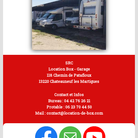
SRC
Location Box - Garage
118 Chemin de Patafloux
13220 Chateauneuf les Martigues
Contact et Infos
Bureau :
04 42 76 26 21
Protable :
06 23 70 44 50
Mail :
contact@location-de-box.com