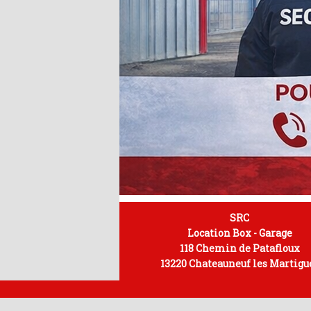
SRC
Location Box - Garage
118 Chemin de Patafloux
13220 Chateauneuf les Martigu