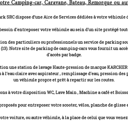
otre Camping-car, Caravane, Bateau, Remorque ou autr
rk SRC dispose d’une Aire de Services dédiées à votre véhicule d
besoin d'entreposer votre véhicule au sein d'un site protégé tout
ion des particuliers ou professionnels un service de parking sou
3). Notre site de parking de camping-cars vous fournit un accès
d'accès par badge.
ition une station de lavage Haute-pression de marque KARCHER é
à l’eau claire avec aspirateur , remplissage d'eau, pression des 
un véhicule propre et prêt à repartir sur les routes.
ns à votre disposition WC, Lave Main , Machine a café et Boisson
oposés pour entreposer votre scooter, vélos, planche de glisse 
e voiture, ou autre véhicule, à la place de celui que vous venez 