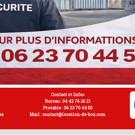
Contact et Infos
Bureau :
04 42 76 26 21
Protable :
06 23 70 44 50
es
Mail :
contact@location-de-box.com