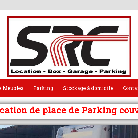
e Meubles
Parking
Stockage à domicile
Conta
cation de place de Parking cou