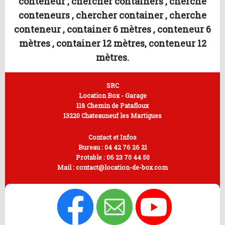
conteneur , chercher containers , cherche
conteneurs , chercher container , cherche
conteneur , container 6 mètres , conteneur 6
mètres , container 12 mètres, conteneur 12
mètres.
SRC
Location Box - Garage
118 Chemin de Patafloux
13220 Chateauneuf les Martigues
Contact et Infos
Bureau :
04 42 76 26 21
Protable :
06 23 70 44 50
Mail :
contact@location-de-box.com