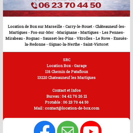
Location de Box sur Marseille - Carry-le-Rouet - Châteauneuf-les-
Martigues - Fos-sur-Mer -Marignane - Martigues - Les Pennes-
Mirabeau - Rognac - Sausset-les-Pins - Vitrolles - Le Rove - Ensuès-
la-Redonne - Gignac-la-Nerthe - Saint-Victoret
SRC
Location Box - Garage
118 Chemin de Patafloux
13220 Chateauneuf les Martigues
Contact et Infos
Bureau :
04 42 76 26 21
Protable :
06 23 70 44 50
Mail :
contact@location-de-box.com